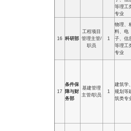
等理工
专业
物理、
工程项目
料、电
16
科研部
管理主管/
1
子、信
职员
等理工
专业
条件保
建筑学
基建管理
17
障与财
1
规划等
主管/职员
务部
筑类专