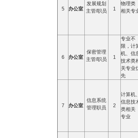
发展规划
物理类
5
办公室
1
主管/职员
相关专
专业不
限，计
保密管理
机、信
6
办公室
1
主管/职员
技术类
关专业
先
计算机
信息系统
信息技
7
办公室
2
管理职员
类相关
专业