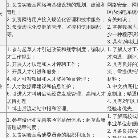
1. 负责实验室网络与基础设施的规划、建设和
网络安全、网
、
管理；
区内弱电系统各
术
2. 负责网络用户接入规范化管理和技术服务；
有关知识；
3. 负责虚拟化资源的管理、监控和使用调配
2. 掌握数
等。
少一种程序设
3. 具有2年
1. 参与起草人才引进政策和规章制度，编制人
1. 了解人
才工作规划；
才沟通、测评
2. 开展人才认定和人才评聘工作；
2. 具有良
、
3. 开展人才引进和服务；
流，需提供托
4. 引才引智项目和人才奖补项目管理；
材料；
业
5. 人才数据库建设和信息维护；
3. 中文功
6. 引进人才科研启动经费发放管理、高端人才
章制度；精通E
居留办理；
4. 具有2
7. 博士后流动站申报和管理。
经验者优先。
1. 了解高
1. 参与设计和完善实验室薪酬体系；起草薪酬
事业单位薪酬
管理规章制度；
2. 具备良好
2. 负责实验室薪酬委员会的组织和服务；