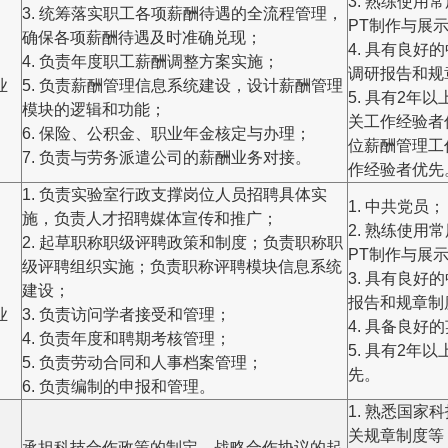
3. 熟练使用
、
3. 统筹落实职工各项薪酬待遇的全流程管理，
PT制作与展
、
确保各项薪酬待遇及时准确兑现；
4. 具有良
4. 负责年度职工薪酬调整方案实施；
调研报告和规
业
5. 负责薪酬管理信息系统建设，设计薪酬管理
5. 具有2
模块的逻辑和功能；
关工作经验者
6. 保险、公积金、职业年金核定与办理；
位薪酬管理工
7. 负责与劳务派遣公司的薪酬业务对接。
作经验者优先
1. 负责实验室行政支撑岗位人员招聘具体实
1. 中共党员；
施，负责人才招聘媒体宣传和推广；
2. 熟练使用
2. 起草职称职级评聘政策和制度；负责职称职
PT制作与展
、
级评聘组织实施；负责职称评聘模块信息系统
3. 具有良
建设；
报告和规章制
业
3. 负责访问学者接受和管理；
4. 具备良
4. 负责年度和聘期考核管理；
5. 具有2
5. 负责劳动合同和人事档案管理；
先。
6. 负责编制的申报和管理。
1. 熟悉国
、
关规章制度等
承担科技合作政策的制定、战略合作协议的起