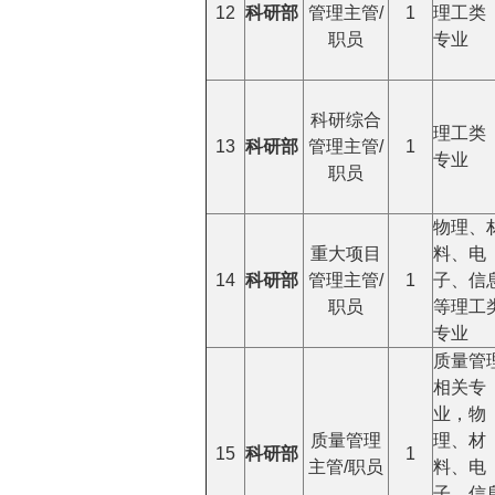
12
科研部
管理主管/
1
理工类
职员
专业
科研综合
理工类
13
科研部
管理主管/
1
专业
职员
物理、
重大项目
料、电
14
科研部
管理主管/
1
子、信
职员
等理工
专业
质量管
相关专
业，物
质量管理
理、材
15
科研部
1
主管/职员
料、电
子、信