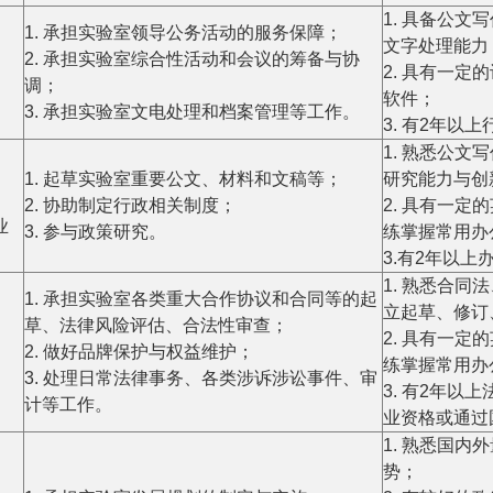
1. 具备公
1. 承担实验室领导公务活动的服务保障；
文字处理能力
2. 承担实验室综合性活动和会议的筹备与协
2. 具有一
调；
软件；
3. 承担实验室文电处理和档案管理等工作。
3. 有2年
1. 熟悉公
、
1. 起草实验室重要公文、材料和文稿等；
研究能力与创
2. 协助制定行政相关制度；
2. 具有一
业
3. 参与政策研究。
练掌握常用办
3.有2年以
1. 熟悉合
1. 承担实验室各类重大合作协议和合同等的起
立起草、修订
草、法律风险评估、合法性审查；
2. 具有一
2. 做好品牌保护与权益维护；
练掌握常用办
3. 处理日常法律事务、各类涉诉涉讼事件、审
3. 有2年
计等工作。
业资格或通过
1. 熟悉国
势；