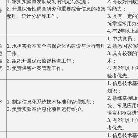
1. 承担实验室发展规划的制定与实施；
2. 有较好
2. 开展综合性调查研究和重要综合信息的收集
等能力；
业
整理、统计分析等工作。
3. 具有一
练掌握常用办
4. 有2年
1. 中共党员；
算
1. 承担实验室安全与保密体系建设与运行管理
2. 熟悉国
息
工作；
3. 具有较
相
2. 组织开展保密监督检查工作；
术；
优
3. 负责保密档案管理工作。
4. 有2年
验者优先。
1. 信息技
知识；
、
2. 熟练掌握L
术
1. 制定信息化系统技术标准和管理规范；
统、常见应用
2. 负责实验室信息化项目运行维护。
语言和框架进
3. 有2年
者优先。
1. 信息技