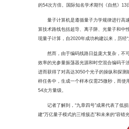
的54次方倍。国际知名学术期刊《自然》13
量子计算机是遵循量子力学规律进行高速数
算技术路线包括超导、离子阱、光量子和中性
现量子计算，自2020年成功构建以来，历经
然而，由于编码线路日益庞大复杂，不可避
效率的光参量振荡器光源和时空混合编码干涉
进而获得了对高达3050个光子的操纵和探测
样任务中，生成一个样本仅需25微秒，而使
54次方量级。
记者了解到，“九章四号”成果代表了低损
建“万亿量子模式的三维簇态”和未来的“容错