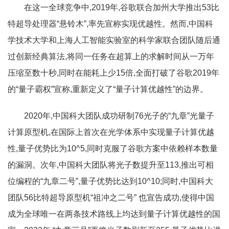
在这一全球竞争中,2019年,谷歌联合加州大学推出53比
特超导处理器“悬铃木”,率先宣称实现优越性。然而,中国科
学技术大学和上海人工智能实验室的科学家联合团队随后通
过创新经典算法,将同一任务在超算上的求解时间从一万年
压缩至数十秒,同时在能耗上少15倍,全面打破了谷歌2019年
的“量子霸权”宣称,重新定义了“量子计算优越性”的边界。
2020年,中国科大团队成功研制76光子的“九章”光量子
计算原型机,在国际上首次在光学体系中实现量子计算优越
性,量子优势比为10^5,同时克服了谷歌方案中依赖样本数量
的漏洞。次年,中国科大团队将光子数提升至113,推出可相
位编程的“九章二号”,量子优势比达到10^10;同时,中国科大
团队56比特超导原型机“祖冲之二号” 也宣告成功,使得中国
成为全球唯一在两条技术路线上均达到量子计算优越性的国