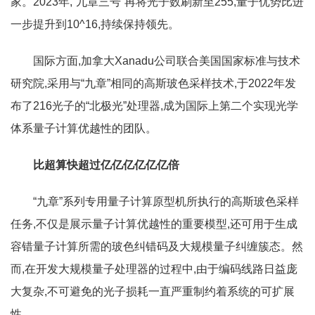
家。2023年,“九章三号”再将光子数刷新至255,量子优势比进
一步提升到10^16,持续保持领先。
国际方面,加拿大Xanadu公司联合美国国家标准与技术
研究院,采用与“九章”相同的高斯玻色采样技术,于2022年发
布了216光子的“北极光”处理器,成为国际上第二个实现光学
体系量子计算优越性的团队。
比超算快超过亿亿亿亿亿亿倍
“九章”系列专用量子计算原型机所执行的高斯玻色采样
任务,不仅是展示量子计算优越性的重要模型,还可用于生成
容错量子计算所需的玻色纠错码及大规模量子纠缠簇态。然
而,在开发大规模量子处理器的过程中,由于编码线路日益庞
大复杂,不可避免的光子损耗一直严重制约着系统的可扩展
性。