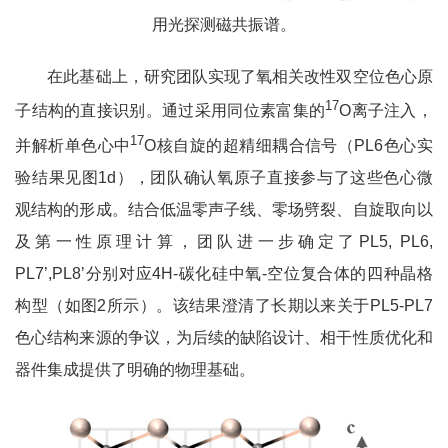
用光探测磁共振谱。
在此基础上，研究团队实现了氧相关改性双空位色心原
17
子结构的直接识别。通过采用同位素富集的
O离子注入，
17
并解析单色心中
O核自旋的超精细耦合信号（PL6色心实
验结果见图1d），团队确认氧原子直接参与了这些色心微
观结构的形成。结合低温零声子线、零场劈裂、自旋取向以
及第一性原理计算，团队进一步确定了PL5, PL6,
PL7’,PL8’分别对应4H-碳化硅中氧-空位复合体的四种晶格
构型（如图2所示）。该结果澄清了长期以来关于PL5-PL7
色心结构来源的争议，为后续的缺陷设计、相干性质优化和
器件集成提供了明确的物理基础。