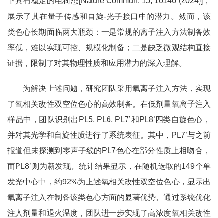
下具有稳定的电荷态[Nature Commun. 15, 10146 (2024)]，
展示了其在量子传感和自旋-光子接口中的潜力。然而，该
类色心长期面临两大瓶颈：一是常规的离子注入方法制备效
率低，难以实现可控、规模化制备；二是缺乏微观结构直接
证据，限制了对其物理性质和应用潜力的深入理解。
为解决上述问题，研究团队采用氧离子注入方法，实现
了氧相关改性双空位色心的高效制备。在低剂量氧离子注入
样品中，团队识别出PL5, PL6, PL7’和PL8’四类自旋色心，
并对其光学和自旋性质进行了系统表征。其中，PL7’与之前
报道但未探测到零声子线的PL7色心在部分性质上相吻合，
而PL8’则为新发现。统计结果显示，在随机选取的149个单
发光中心中，约92%为上述氧相关改性双空位色心，显示出
氧离子注入在制备该类色心方面的显著优势。通过系统优化
注入剂量和退火温度，团队进一步实现了高浓度氧相关改性