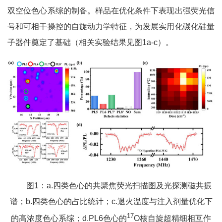
双空位色心系综的制备。样品在优化条件下表现出强荧光信
号和可相干操控的自旋动力学特征，为发展实用化碳化硅量
子器件奠定了基础（相关实验结果见图1a-c）。
图1：a.四类色心的共聚焦荧光扫描图及光探测磁共振
谱；b.四类色心的占比统计；c.退火温度与注入剂量优化下
17
的高浓度色心系综；d.PL6色心的
O核自旋超精细相互作