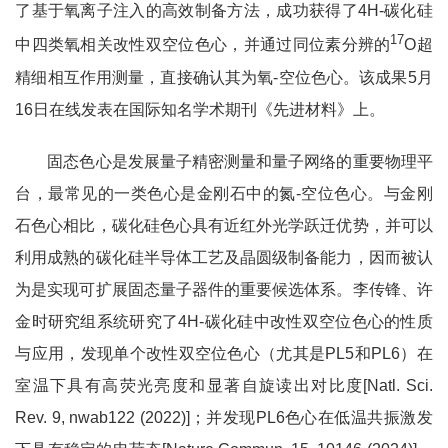
了基于氧离子注入的高效制备方法，成功获得了4H-碳化硅
17
中四类氧相关改性双空位色心，并通过同位素分辨的
O超
精细相互作用测量，直接确认其为氧-空位色心。该成果5月
16日在线发表在国际知名学术期刊《先进材料》上。
固态色心是发展量子精密测量和量子网络的重要物理平
台，最常见的一类色心是金刚石中的氮-空位色心。与金刚
石色心相比，碳化硅色心具有近红外光学跃迁优势，并可以
利用成熟的碳化硅半导体工艺及晶圆级制备能力，因而被认
为是实现可扩展固态量子器件的重要候选体系。李传锋、许
金时研究组系统研究了4H-碳化硅中改性双空位色心的性质
与应用，发现单个改性双空位色心（尤其是PL5和PL6）在
室温下具有高荧光亮度和显著自旋读出对比度[Natl. Sci.
Rev. 9, nwab122 (2022)]；并发现PL6色心在低温共振激发