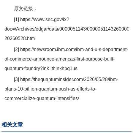
原文链接：
[1]
https://www.sec.gov/ix?
doc=/Archives/edgar/data/0000051143/00000511432600004
20260528.htm
[2]
https://newsroom.ibm.com/ibm-and-u-s-department-
of-commerce-announce-americas-first-purpose-built-
quantum-foundry?lnk=thinkhpq1us
[3]
https://thequantuminsider.com/2026/05/28/ibm-
plans-10-billion-quantum-push-as-efforts-to-
commercialize-quantum-intensifies/
相关文章